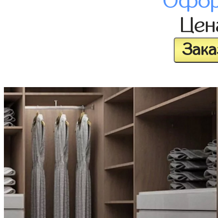
Офор
Це
Зака