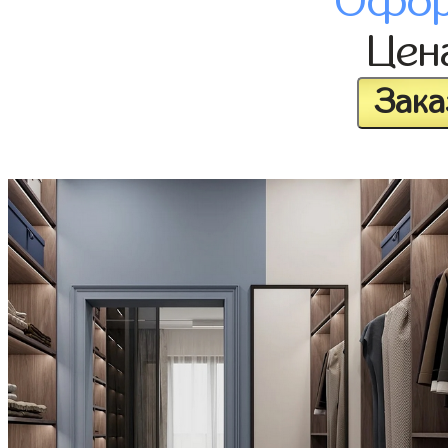
Офор
Цен
Зака