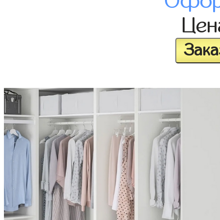
Офор
Це
Зака