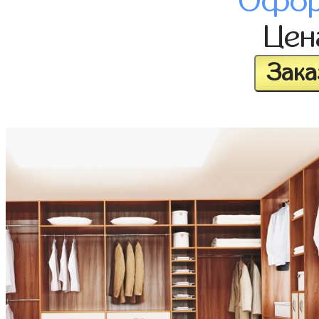
Офор
Це
Зака