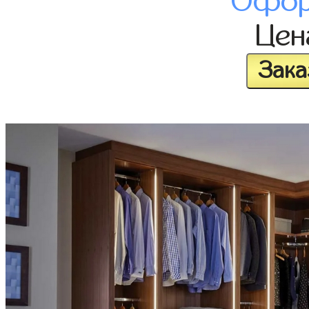
Офор
Це
Зака