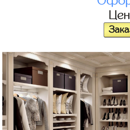
Офор
Це
Зака