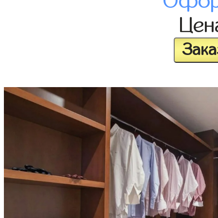
Офор
Це
Зака