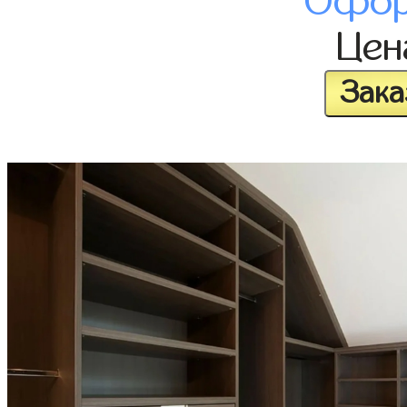
Офор
Це
Зака