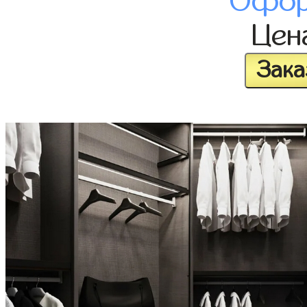
Офор
Цен
Зака