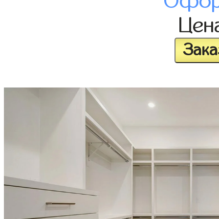
Офор
Цен
Зака