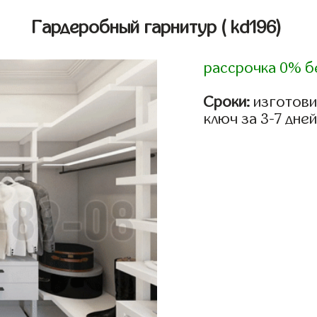
Гардеробный гарнитур
( kd196)
рассрочка 0% б
Сроки:
изготови
ключ за 3-7 дней