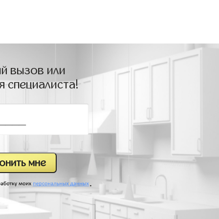
й вызов или
я специалиста!
.