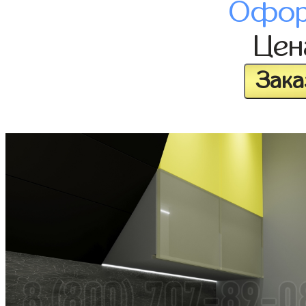
Офор
Це
Зака