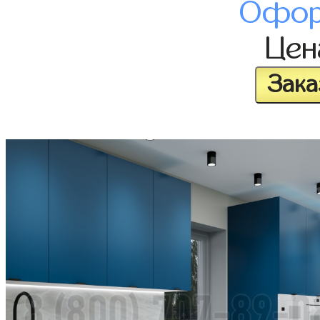
Офор
Це
Зака