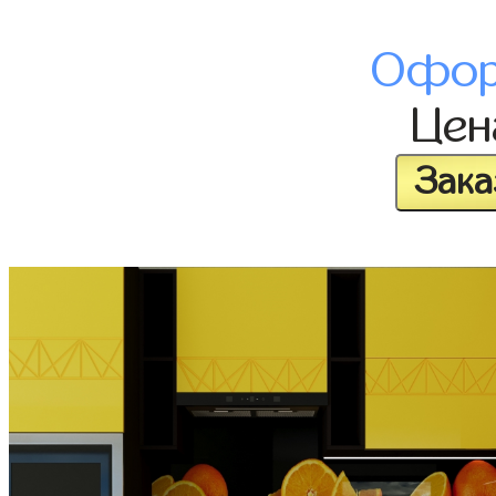
Офор
Це
Зака