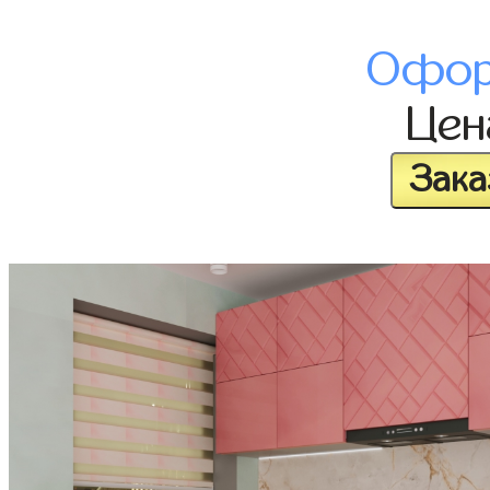
Офор
Це
Зака