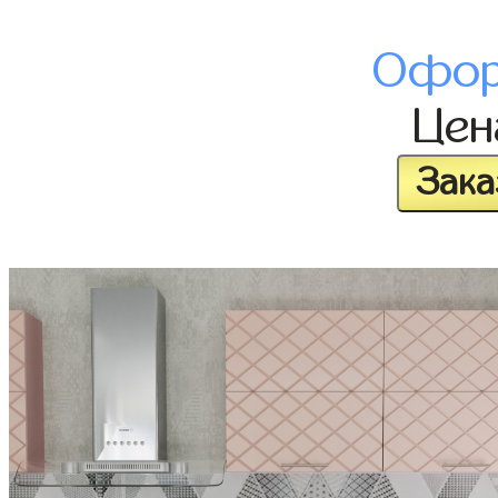
Офор
Це
Зака