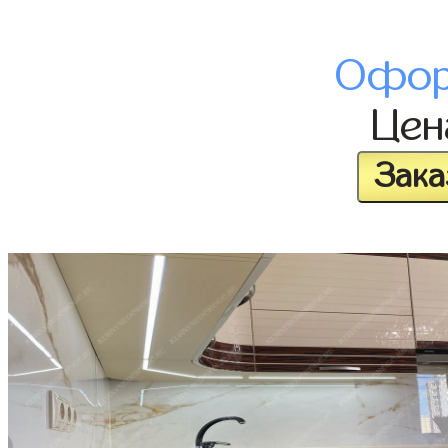
Офор
Це
Зака