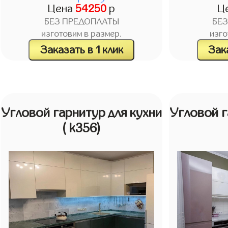
Цена
54250
р
Ц
БЕЗ ПРЕДОПЛАТЫ
БЕ
изготовим в размер.
изго
Заказать в 1 клик
Зака
Угловой гарнитур для кухни
Угловой г
( k356)