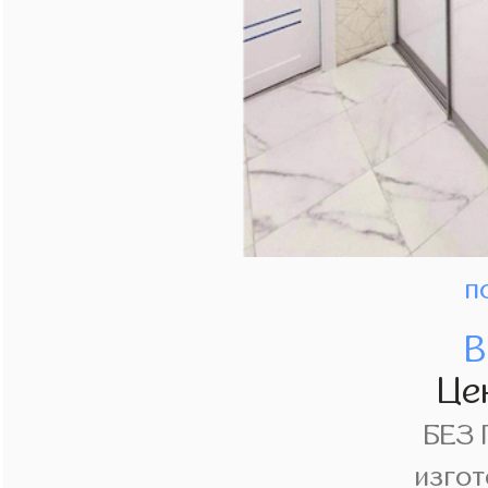
п
В
Це
БЕЗ
изгот