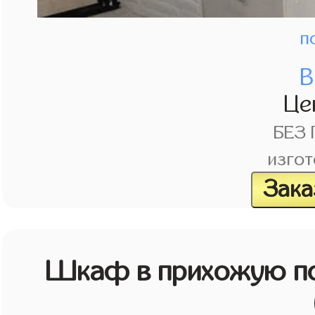
п
В
Це
БЕЗ
изгот
Зака
Шкаф в прихожую по