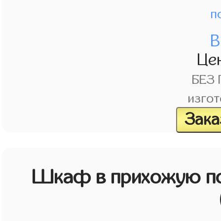
п
В
Це
БЕЗ
изгот
Зака
Шкаф в прихожую по