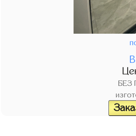
п
В
Це
БЕЗ
изгот
Зака