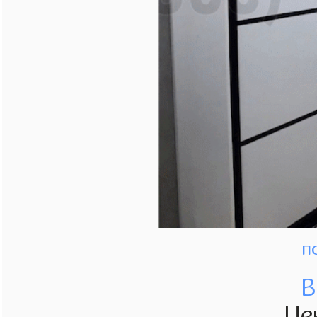
п
В
Це