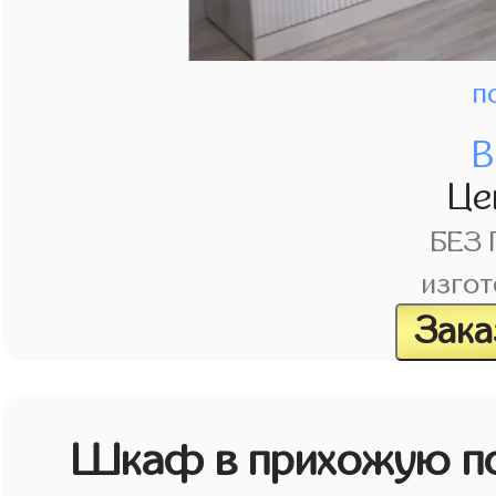
п
В
Це
БЕЗ
изгот
Зака
Шкаф в прихожую по