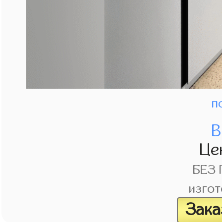
п
В
Це
БЕЗ
изгот
Зака