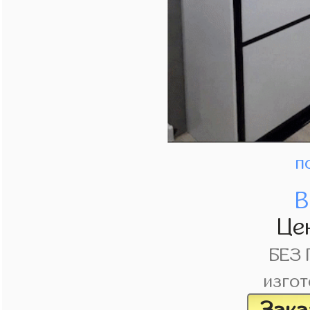
п
В
Це
БЕЗ
изгот