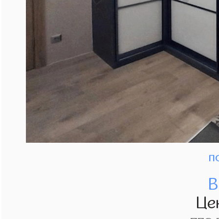
п
В
Це