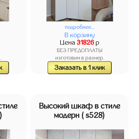
подробнее...
В корзину
Цена
31826
р
БЕЗ ПРЕДОПЛАТЫ
.
изготовим в размер.
к
Заказать в 1 клик
стиле
Высокий шкаф в стиле
)
модерн
( s528)