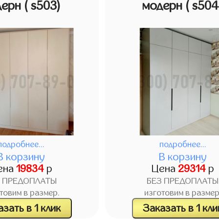
дерн
( s503)
модерн
( s504
подробнее...
подробнее...
В корзину
В корзину
ена
19834
р
Цена
29314
р
З ПРЕДОПЛАТЫ
БЕЗ ПРЕДОПЛАТЫ
товим в размер.
изготовим в размер
зать в 1 клик
Заказать в 1 кли