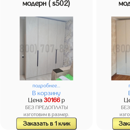
модерн
( s502)
мо
подробнее...
В корзину
Цена
30166
р
Ц
БЕЗ ПРЕДОПЛАТЫ
БЕ
изготовим в размер.
изго
Заказать в 1 клик
Зака