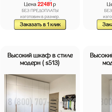
Цена
22481
р
Ц
БЕЗ ПРЕДОПЛАТЫ
БЕ
изготовим в размер.
изго
Заказать в 1 клик
Зака
Высокий шкаф в стиле
Высоки
модерн
( s513)
мо