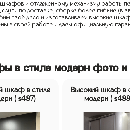
я шкафов и отлаженному механизму работы пе
слуги по доставке, сборке более гибкие (в а
им своё дело и изготавливаем высокие шкафы 
ены в своей работе и даем официальную гаран
фы в стиле модерн фото и
й шкаф в стиле
Высокий шкаф в 
дерн
( s487)
модерн
( s488