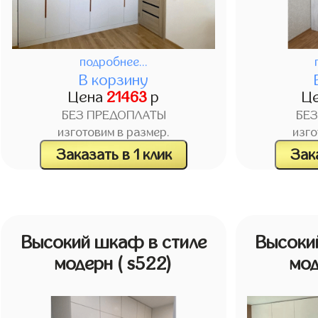
подробнее...
В корзину
Цена
21463
р
Ц
БЕЗ ПРЕДОПЛАТЫ
БЕ
изготовим в размер.
изго
Заказать в 1 клик
Зака
Высокий шкаф в стиле
Высоки
модерн
( s522)
мо