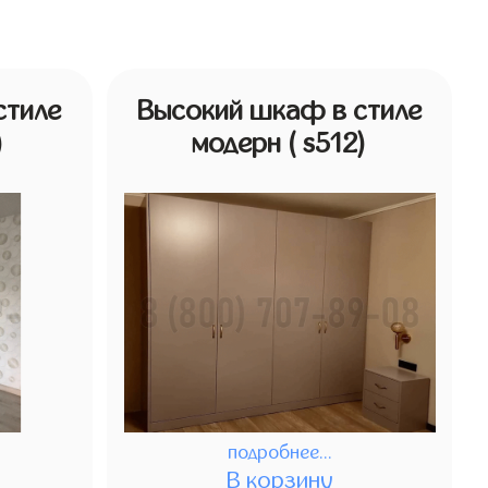
стиле
Высокий шкаф в стиле
)
модерн
( s512)
подробнее...
В корзину