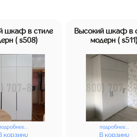
й шкаф в стиле
Высокий шкаф в 
дерн
( s508)
модерн
( s511
подробнее...
подробнее...
В корзину
В корзину