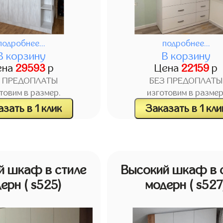
подробнее...
подробнее...
В корзину
В корзину
ена
29593
р
Цена
22159
р
З ПРЕДОПЛАТЫ
БЕЗ ПРЕДОПЛАТЫ
товим в размер.
изготовим в размер
зать в 1 клик
Заказать в 1 кли
й шкаф в стиле
Высокий шкаф в 
дерн
( s525)
модерн
( s527