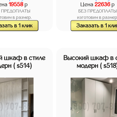
ена
19558
р
Цена
22636
р
З ПРЕДОПЛАТЫ
БЕЗ ПРЕДОПЛАТЫ
товим в размер.
изготовим в размер
зать в 1 клик
Заказать в 1 кли
й шкаф в стиле
Высокий шкаф в 
дерн
( s514)
модерн
( s518