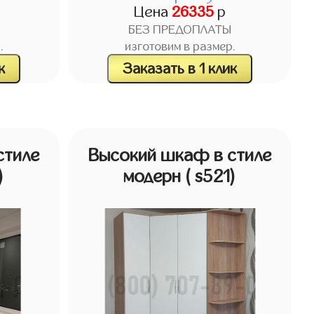
Цена
26335
р
БЕЗ ПРЕДОПЛАТЫ
.
изготовим в размер.
к
Заказать в 1 клик
стиле
Высокий шкаф в стиле
)
модерн
( s521)