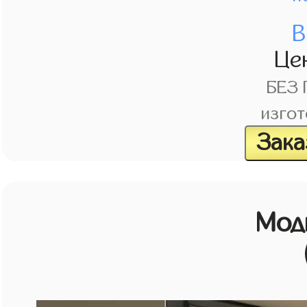
В
Це
БЕЗ
изгот
Зака
Мод