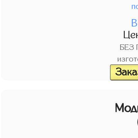
п
В
Це
БЕЗ
изгот
Зака
Мод