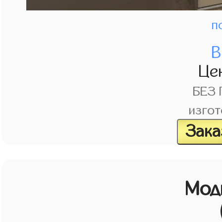
п
В
Це
БЕЗ
изгот
Зака
Мод