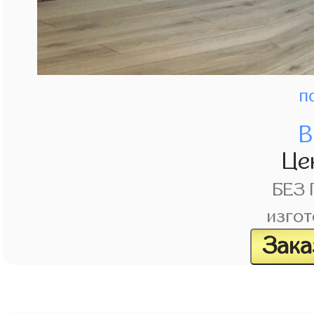
п
В
Це
БЕЗ
изгот
Зака