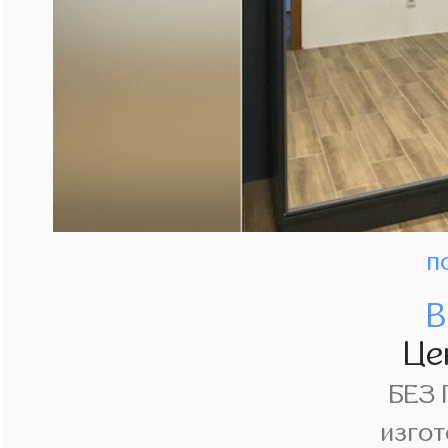
п
В
Це
БЕЗ
изгот