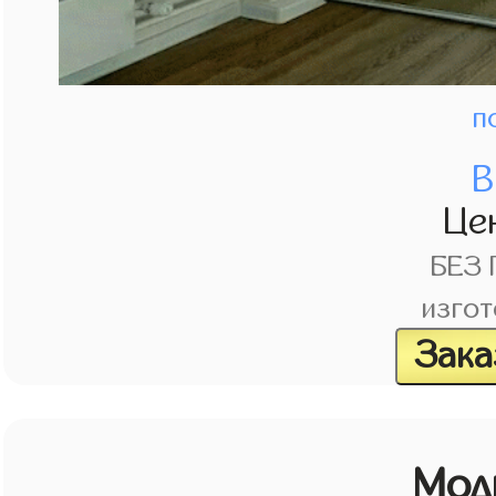
п
В
Це
БЕЗ
изгот
Зака
Мод