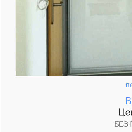
п
В
Це
БЕЗ