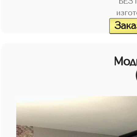
БЕЗ
изгот
Зака
Мод