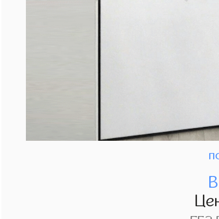
п
В
Це