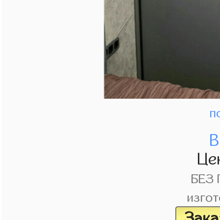
п
В
Це
БЕЗ
изгот
Зака