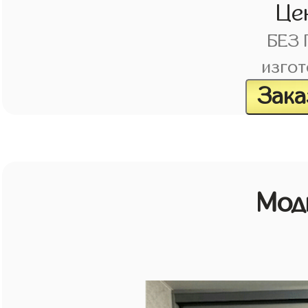
Це
БЕЗ
изгот
Зака
Мод