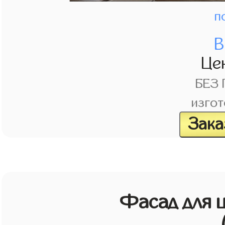
п
В
Це
БЕЗ
изгот
Зака
Фасад для