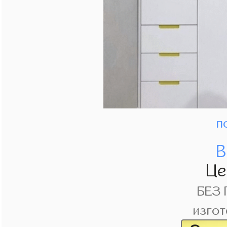
п
В
Це
БЕЗ
изгот