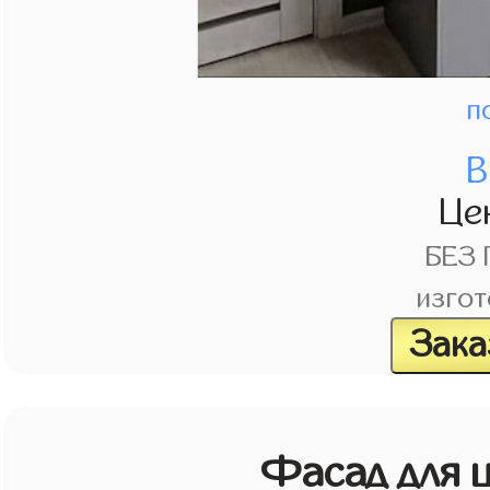
п
В
Це
БЕЗ
изгот
Зака
Фасад для