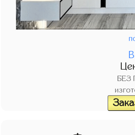
п
В
Це
БЕЗ
изгот
Зака