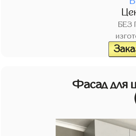
В
Це
БЕЗ
изгот
Зака
Фасад для