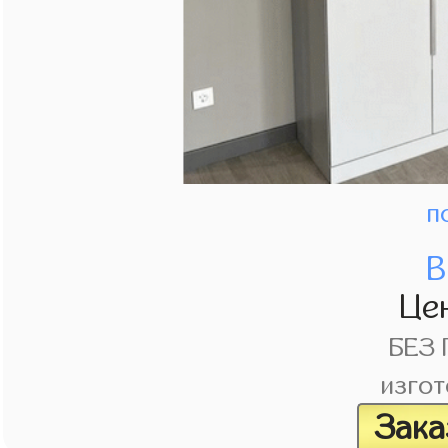
п
В
Це
БЕЗ
изгот
Зака