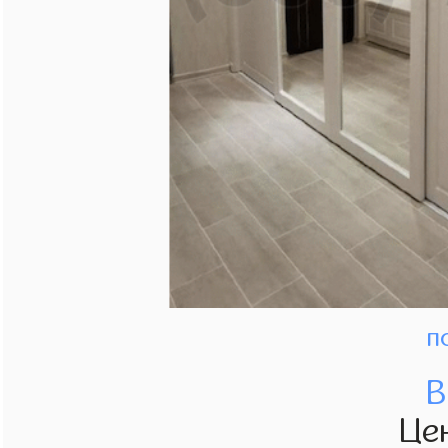
п
В
Це