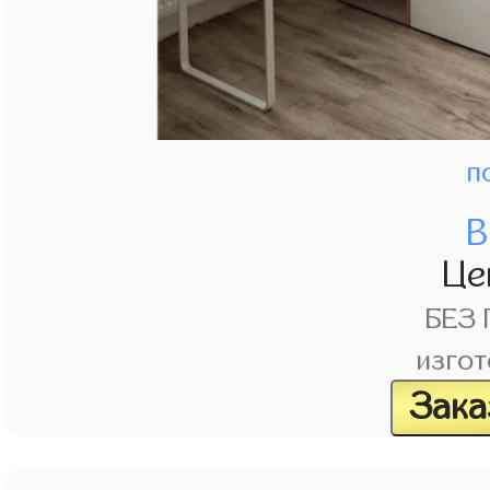
п
В
Це
БЕЗ
изгот
Зака