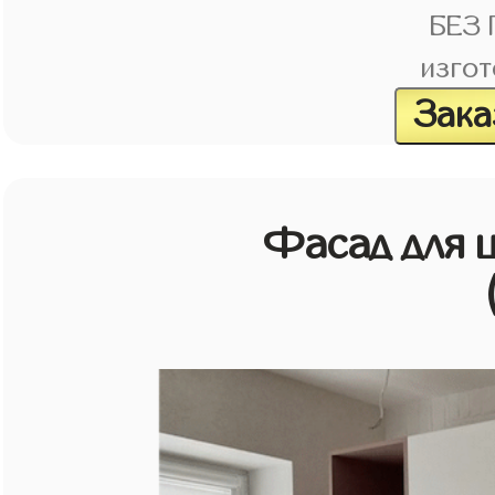
БЕЗ
изгот
Зака
Фасад для