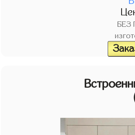
В
Це
БЕЗ
изгот
Зака
Встроенн