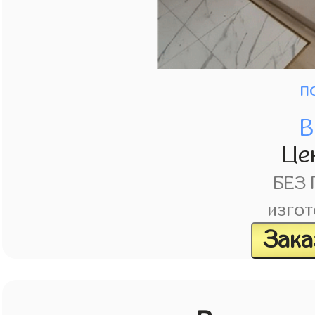
п
В
Це
БЕЗ
изгот
Зака