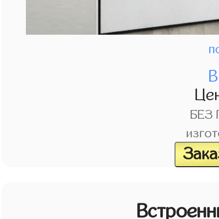
п
В
Це
БЕЗ
изгот
Зака
Встроенн