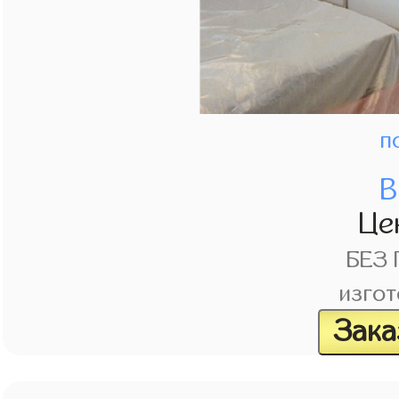
п
В
Це
БЕЗ
изгот
Зака