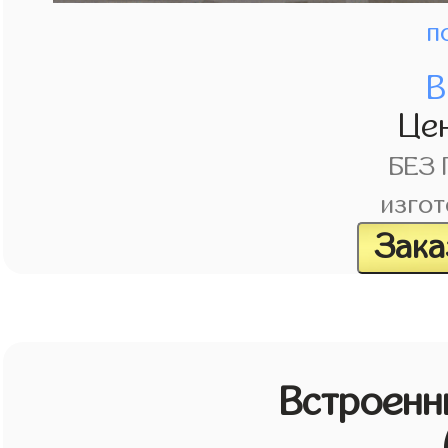
п
В
Це
БЕЗ
изгот
Зака
Встроенн