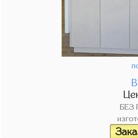
п
В
Це
БЕЗ
изгот
Зака