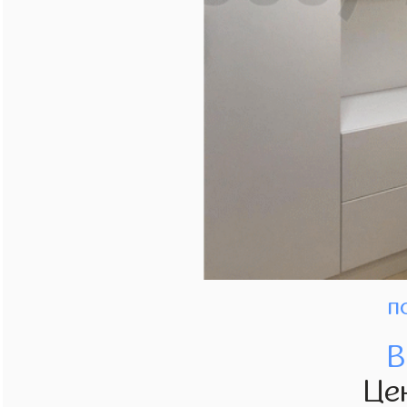
п
В
Це