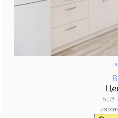
п
В
Це
БЕЗ
изгот