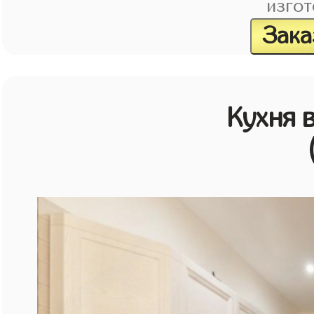
изгот
Зака
Кухня 