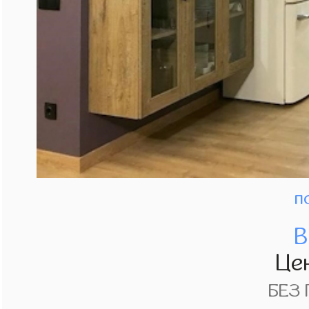
п
В
Це
БЕЗ