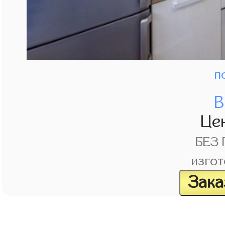
п
В
Це
БЕЗ
изгот
Зака