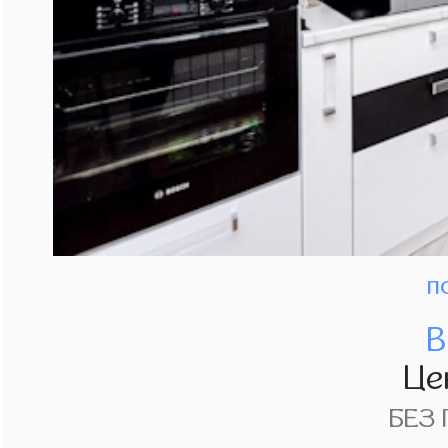
п
В
Це
БЕЗ