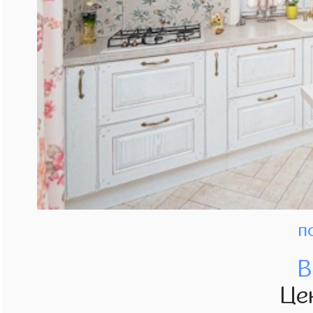
п
В
Це