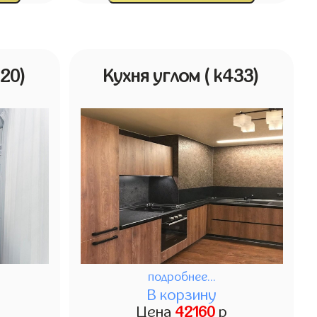
420)
Кухня углом
( k433)
подробнее...
В корзину
Цена
42160
р