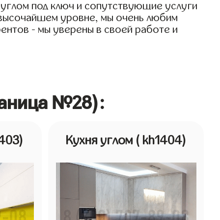
 углом под ключ и сопутствующие услуги
а высочайшем уровне, мы очень любим
рентов - мы уверены в своей работе и
!
раница №28):
1403)
Кухня углом
( kh1404)