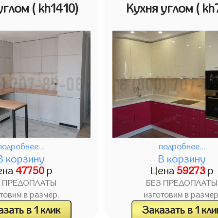
 углом
( kh1410)
Кухня углом
( kh
подробнее...
подробнее...
В корзину
В корзину
ена
47750
р
Цена
59273
р
З ПРЕДОПЛАТЫ
БЕЗ ПРЕДОПЛАТЫ
товим в размер.
изготовим в размер
зать в 1 клик
Заказать в 1 кли