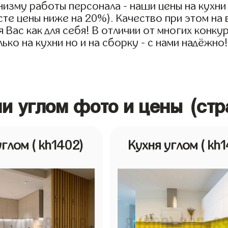
низму работы персонала - наши цены на кухни
усте цены ниже на 20%). Качество при этом н
я Вас как для себя! В отличии от многих конку
ко на кухни но и на сборку - с нами надёжно
ни углом фото и цены (ст
углом
( kh1402)
Кухня углом
( kh