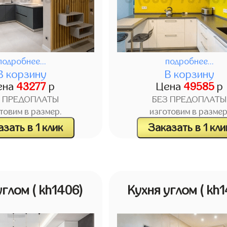
подробнее...
подробнее...
В корзину
В корзину
ена
43277
р
Цена
49585
р
З ПРЕДОПЛАТЫ
БЕЗ ПРЕДОПЛАТЫ
товим в размер.
изготовим в размер
зать в 1 клик
Заказать в 1 кли
углом
( kh1406)
Кухня углом
( kh