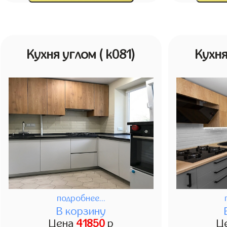
Кухня углом
( k081)
Кухн
подробнее...
В корзину
Цена
41850
р
Ц