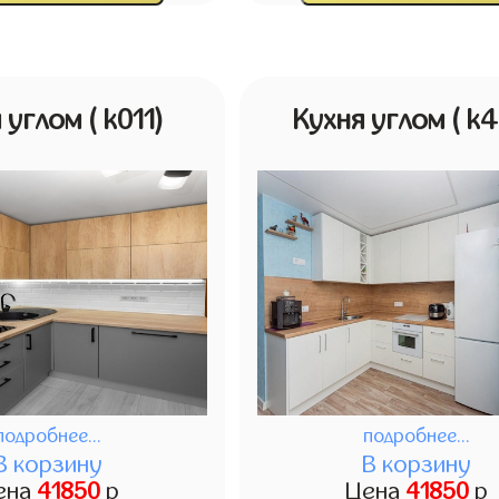
я углом
( k011)
Кухня углом
( k
подробнее...
подробнее...
В корзину
В корзину
ена
41850
р
Цена
41850
р