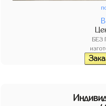
п
В
Це
БЕЗ
изгот
Зака
Индивид