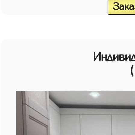
Зака
Индивид
(