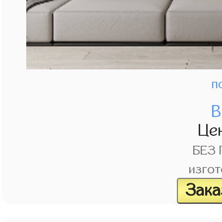
п
В
Це
БЕЗ
изгот
Зака