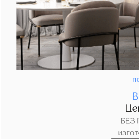
п
В
Це
БЕЗ
изгот