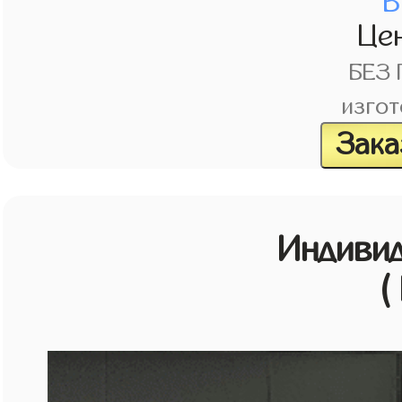
В
Це
БЕЗ
изгот
Зака
Индивид
(