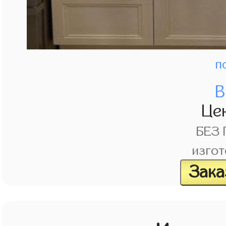
п
В
Це
БЕЗ
изгот
Зака