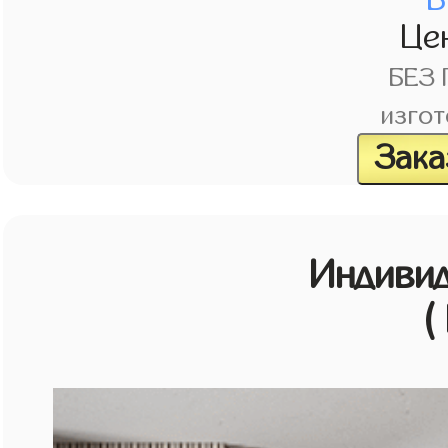
Це
БЕЗ
изгот
Зака
Индивид
(