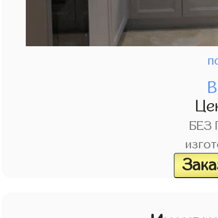
п
В
Це
БЕЗ
изгот
Зака