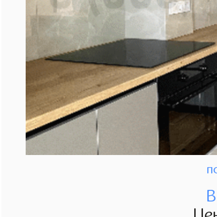
п
В
Це