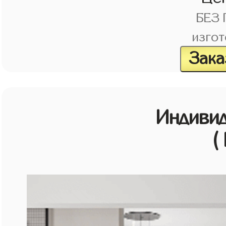
БЕЗ
изгот
Зака
Индивид
(