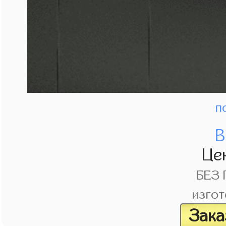
п
В
Це
БЕЗ
изгот
Зака